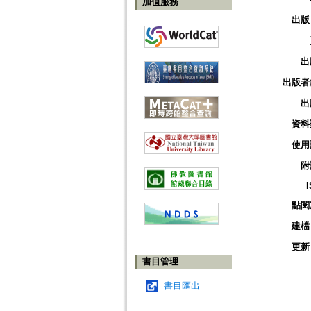
加值服務
出版
出
出版者
出
資料
使用
附
點閱
建檔
更新
書目管理
書目匯出