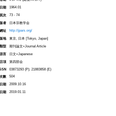
1964.01
日期
73 - 74
頁次
版者
日本宗教学会
http://jpars.org/
網址
版地
東京, 日本 [Tokyo, Japan]
類型
期刊論文=Journal Article
語言
日文=Japanese
註項
第四部会
ISSN
03873293 (P); 21883858 (E)
504
次數
2009.10.16
日期
2019.01.11
日期