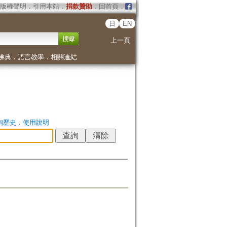
版權聲明
．
引用本站
．
捐款贊助
．
回首頁
．
日
EN
上一頁
佛典
．
語言教學
．
相關連結
詢歷史
．
使用說明