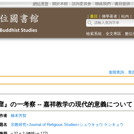
網站導覽
．
關於本館
．
諮詢委員會
．
聯絡我們
．
書目提供
．
｜
書目
｜
佛學著者
｜
站內
｜
檢索系統
．
全文專區
．
數位
進階查詢
．
查
窟』の一考察 -- 嘉祥教学の現代的意義について
作者
橋本芳契
題名
宗教研究=Journal of Religious Studies=シュウキョウ ケンキュウ
卷期
v.37 n.2 (總號=n.177)