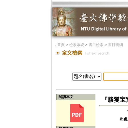
．
首頁
>
檢索系統
>
書目檢索
>
書目明細
閱讀本文
『勝鬘宝
出處