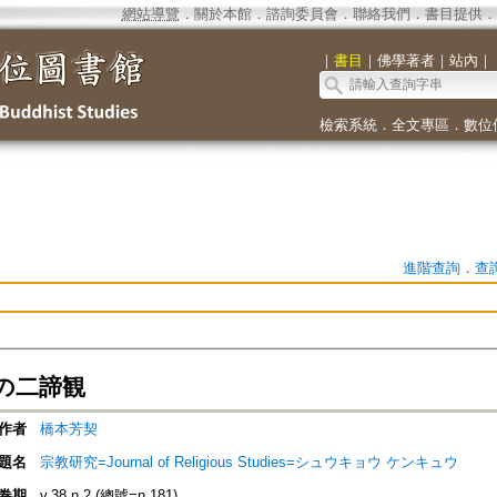
網站導覽
．
關於本館
．
諮詢委員會
．
聯絡我們
．
書目提供
．
｜
書目
｜
佛學著者
｜
站內
｜
檢索系統
．
全文專區
．
數位
進階查詢
．
查
の二諦観
作者
橋本芳契
題名
宗教研究=Journal of Religious Studies=シュウキョウ ケンキュウ
卷期
v.38 n.2 (總號=n.181)