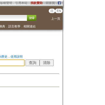
版權聲明
．
引用本站
．
捐款贊助
．
回首頁
．
日
EN
上一頁
佛典
．
語言教學
．
相關連結
詢歷史
．
使用說明