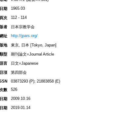
1965.03
日期
112 - 114
頁次
版者
日本宗教学会
http://jpars.org/
網址
版地
東京, 日本 [Tokyo, Japan]
類型
期刊論文=Journal Article
語言
日文=Japanese
註項
第四部会
ISSN
03873293 (P); 21883858 (E)
526
次數
2009.10.16
日期
2019.01.14
日期