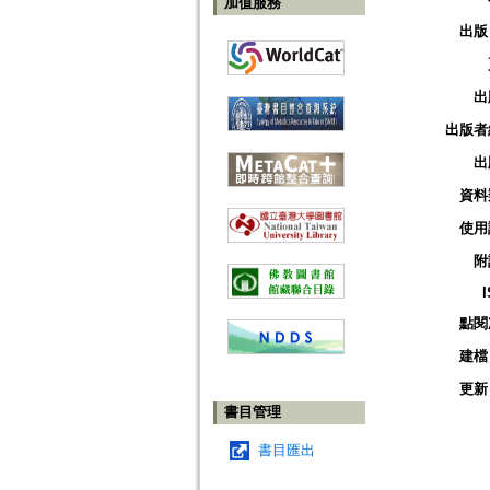
加值服務
出版
出
出版者
出
資料
使用
附
點閱
建檔
更新
書目管理
書目匯出