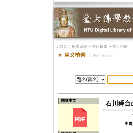
．
首頁
>
檢索系統
>
書目檢索
>
書目明細
閱讀本文
石川舜台
出處