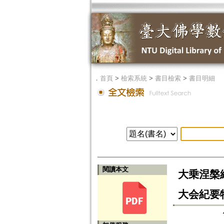
．
首頁
>
檢索系統
>
書目檢索
>
書目明細
閱讀本文
大乗涅槃
大会紀要