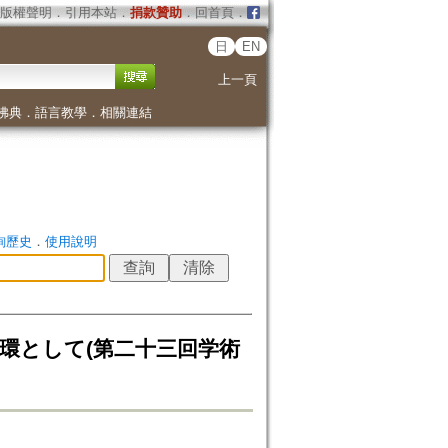
版權聲明
．
引用本站
．
捐款贊助
．
回首頁
．
日
EN
上一頁
佛典
．
語言教學
．
相關連結
詢歷史
．
使用說明
一環として(第二十三回学術