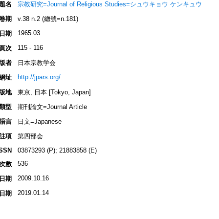
題名
宗教研究=Journal of Religious Studies=シュウキョウ ケンキュウ
卷期
v.38 n.2 (總號=n.181)
1965.03
日期
115 - 116
頁次
版者
日本宗教学会
http://jpars.org/
網址
版地
東京, 日本 [Tokyo, Japan]
類型
期刊論文=Journal Article
語言
日文=Japanese
註項
第四部会
ISSN
03873293 (P); 21883858 (E)
536
次數
2009.10.16
日期
2019.01.14
日期