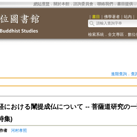
網站導覽
．
關於本館
．
諮詢委員會
．
聯絡我們
．
書目提供
．
｜
書目
｜
佛學著者
｜
站內
｜
檢索系統
．
全文專區
．
數位
進階查詢
．
查
経における闡提成仏について -- 菩薩道研究の
特集)
作者
河村孝照