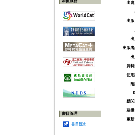
加值服務
出處
出版
出
出版者
出
資料
使用
附
點閱
建檔
書目管理
更新
書目匯出