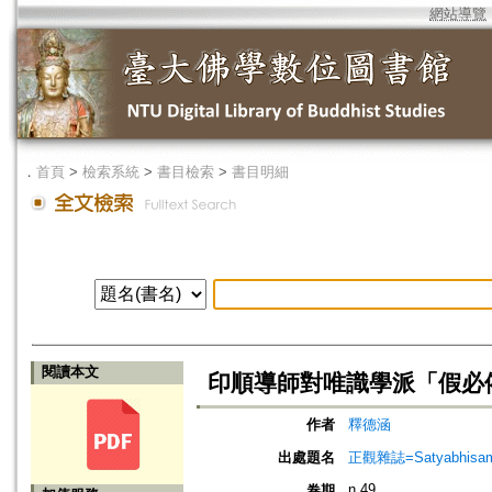
網站導覽
．
首頁
>
檢索系統
>
書目檢索
>
書目明細
閱讀本文
印順導師對唯識學派「假必
作者
釋德涵
出處題名
正觀雜誌=Satyabhisamaya
n.49
卷期