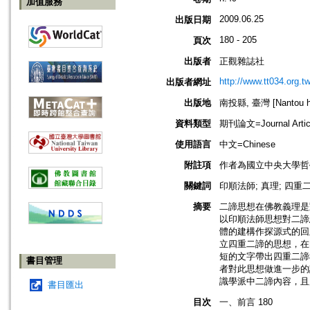
加值服務
2009.06.25
出版日期
180 - 205
頁次
出版者
正觀雜誌社
http://www.tt034.org.tw
出版者網址
出版地
南投縣, 臺灣 [Nantou hs
資料類型
期刊論文=Journal Artic
使用語言
中文=Chinese
附註項
作者為國立中央大學哲
關鍵詞
印順法師; 真理; 四重二
摘要
二諦思想在佛教義理是
以印順法師思想對二諦
體的建構作探源式的回
立四重二諦的思想，在
短的文字帶出四重二諦
書目管理
者對此思想做進一步的
識學派中二諦內容，且
書目匯出
目次
一、前言 180