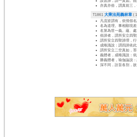
談旨諦，謂一實如。體
亦真亦俗，謂真前三，
大乘法苑義林章
T1861
( 1
凡流皆謂有，依情假名
名為道理。事相顯現差
名第為世一義。蘊、處
俗諦者，謂所安立四聖
謂所安立四聖諦理，行
成唯識說：謂四諦依此
謂所安立二空真如，菩
義體者，成唯識說：依
勝義體者，瑜伽論說：
深不同，詮旨各別，故