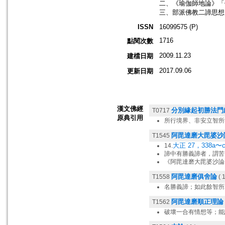
二、《瑜伽師地論》「
三、部派佛教二諦思想 
ISSN
16099575 (P)
1716
點閱次數
2009.11.23
建檔日期
2017.09.06
更新日期
漢文佛經
分別緣起初勝法門
T0717
原典引用
所行境界、非安立智所
阿毘達磨大毘婆沙
T1545
大正 27，338a〜
14.
諦中有勝義諦者，謂苦
《阿毘達磨大毘婆沙論
阿毘達磨俱舍論
T1558
( 1
名勝義諦；如此餘智所
阿毘達磨順正理論
T1562
破壞一合有情想等；能