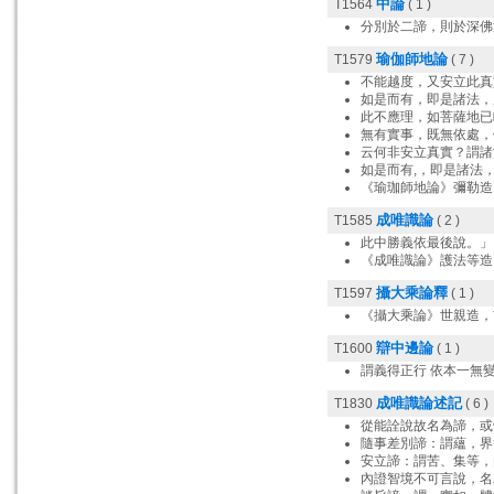
中論
T1564
( 1 )
分別於二諦，則於深佛
瑜伽師地論
T1579
( 7 )
不能越度，又安立此真
如是而有，即是諸法，
此不應理，如菩薩地已
無有實事，既無依處，
云何非安立真實？謂諸
如是而有,，即是諸法
《瑜珈師地論》彌勒造
成唯識論
T1585
( 2 )
此中勝義依最後說。」
《成唯識論》護法等造
攝大乘論釋
T1597
( 1 )
《攝大乘論》世親造，
辯中邊論
T1600
( 1 )
謂義得正行 依本一無
成唯識論述記
T1830
( 6 )
從能詮說故名為諦，或
隨事差別諦：謂蘊，界
安立諦：謂苦、集等，
內證智境不可言說，名