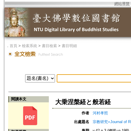
網站導覽
．
首頁
>
檢索系統
>
書目檢索
>
書目明細
閱讀本文
大乗涅槃経と般若経
作者
河村孝照
出處題名
宗教研究=Journal of
卷期
v.42 n.3 (總號=n.198)