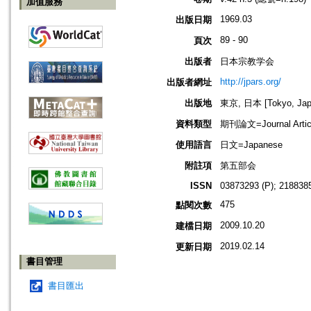
加值服務
1969.03
出版日期
89 - 90
頁次
出版者
日本宗教学会
http://jpars.org/
出版者網址
出版地
東京, 日本 [Tokyo, Jap
資料類型
期刊論文=Journal Artic
使用語言
日文=Japanese
附註項
第五部会
ISSN
03873293 (P); 2188385
475
點閱次數
2009.10.20
建檔日期
2019.02.14
更新日期
書目管理
書目匯出