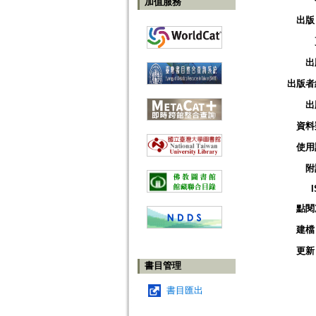
加值服務
出版
出
出版者
出
資料
使用
附
點閱
建檔
更新
書目管理
書目匯出