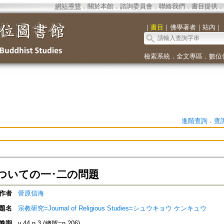
網站導覽
．
關於本館
．
諮詢委員會
．
聯絡我們
．
書目提供
．
｜
書目
｜
佛學著者
｜
站內
｜
檢索系統
．
全文專區
．
數位
進階查詢
．
查
ついての一･二の問題
作者
菅原信海
題名
宗教研究=Journal of Religious Studies=シュウキョウ ケンキュウ
卷期
v.44 n.3 (總號=n.206)