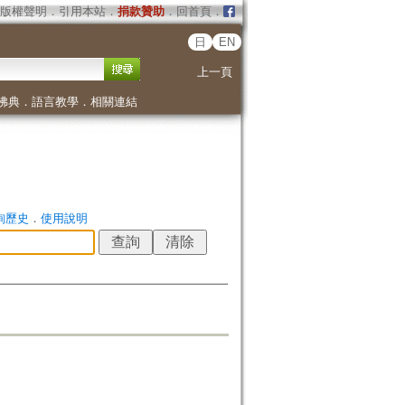
版權聲明
．
引用本站
．
捐款贊助
．
回首頁
．
日
EN
上一頁
佛典
．
語言教學
．
相關連結
詢歷史
．
使用說明