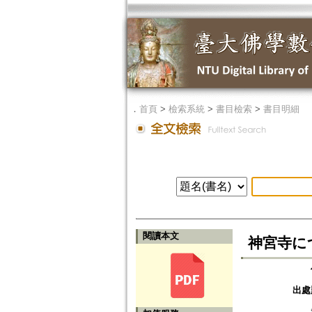
．
首頁
>
檢索系統
>
書目檢索
>
書目明細
閱讀本文
神宮寺に
出處