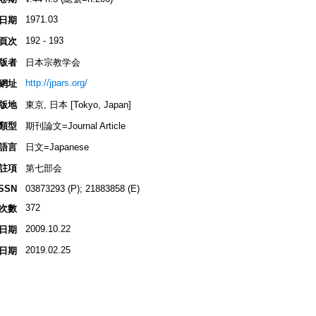
1971.03
日期
192 - 193
頁次
版者
日本宗教学会
http://jpars.org/
網址
版地
東京, 日本 [Tokyo, Japan]
類型
期刊論文=Journal Article
語言
日文=Japanese
註項
第七部会
ISSN
03873293 (P); 21883858 (E)
372
次數
2009.10.22
日期
2019.02.25
日期