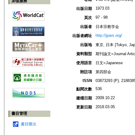
加值服務
1973.03
出版日期
97 - 98
頁次
出版者
日本宗教学会
http://jpars.org/
出版者網址
出版地
東京, 日本 [Tokyo, Jap
資料類型
期刊論文=Journal Artic
使用語言
日文=Japanese
附註項
第四部会
ISSN
03873293 (P); 2188385
536
點閱次數
2009.10.22
建檔日期
2019.03.05
更新日期
書目管理
書目匯出