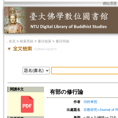
網站導覽
．
首頁
>
檢索系統
>
書目檢索
>
書目明細
閱讀本文
有部の修行論
作者
河村孝照
出處題名
宗教研究=Journal of
卷期
v.46 n.3 (總號=n.214)