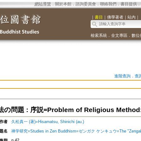
網站導覽
．
關於本館
．
諮詢委員會
．
聯絡我們
．
書目提供
．
｜
書目
｜
佛學著者
｜
站內
｜
檢索系統
．
全文專區
．
數位
進階查詢
．
查
題 : 序説=Problem of Religious Method: A
作者
久松真一 (著)=Hisamatsu, Shinichi (au.)
題名
禅学研究=Studies in Zen Buddhism=ゼンガク ケンキュウ=The "Zengaku
n.42
卷期