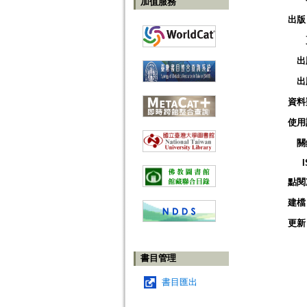
加值服務
出版
出
出
資料
使用
關
點閱
建檔
更新
書目管理
書目匯出