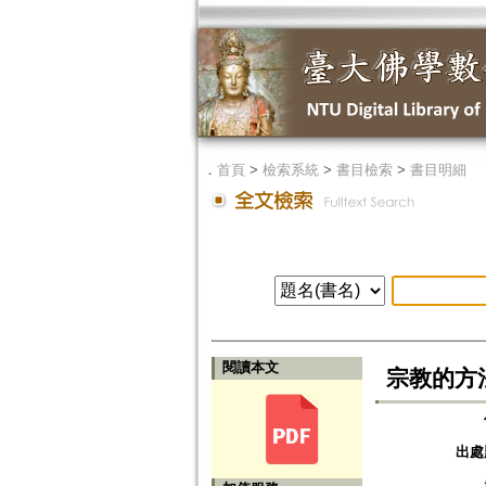
．
首頁
>
檢索系統
>
書目檢索
>
書目明細
閱讀本文
宗教的方法の問
出處