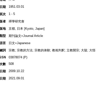
1951.03.01
日期
1 - 5
頁次
版者
禪學研究會
版地
京都, 日本 [Kyoto, Japan]
類型
期刊論文=Journal Article
語言
日文=Japanese
鍵詞
宗教; 宗教的方法; 宗教的体験; 教相判釈; 立教開宗; 大疑; 大悟
ISSN
03878074 (P)
508
次數
2009.10.22
日期
2021.09.01
日期