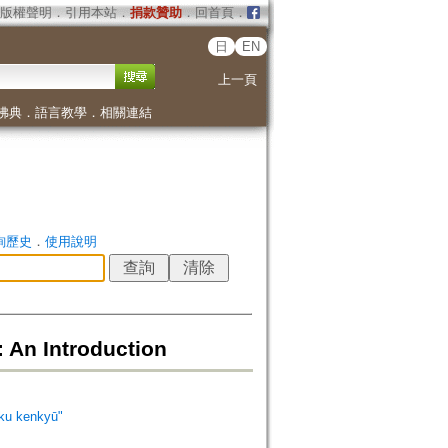
版權聲明
．
引用本站
．
捐款贊助
．
回首頁
．
日
EN
上一頁
佛典
．
語言教學
．
相關連結
詢歷史
．
使用說明
n Introduction
 kenkyū"