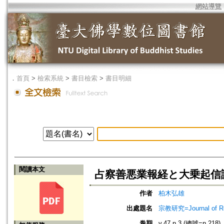
網站導覽
．
首頁
>
檢索系統
>
書目檢索
>
書目明細
閱讀本文
占察善悪業報経と大乗起信
作者
柏木弘雄
出處題名
宗教研究=Journal of
卷期
v.47 n.3 (總號=n.218)