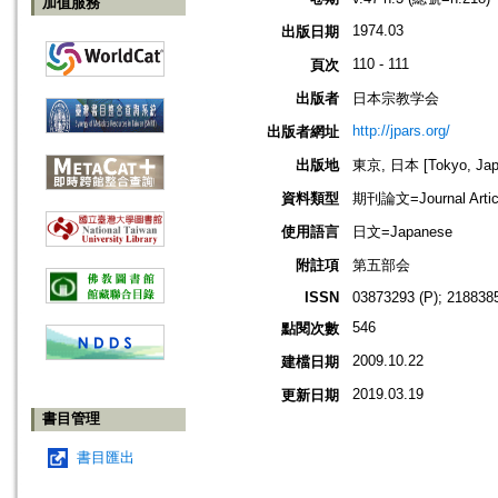
加值服務
1974.03
出版日期
110 - 111
頁次
出版者
日本宗教学会
http://jpars.org/
出版者網址
出版地
東京, 日本 [Tokyo, Jap
資料類型
期刊論文=Journal Artic
使用語言
日文=Japanese
附註項
第五部会
ISSN
03873293 (P); 2188385
546
點閱次數
2009.10.22
建檔日期
2019.03.19
更新日期
書目管理
書目匯出