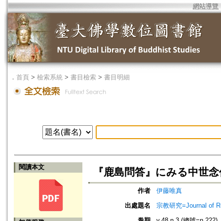
網站導覽
．
首頁
>
檢索系統
>
書目檢索
>
書目明細
閱讀本文
『鹿島問答』にみる中世念
作者
伊藤唯真
出處題名
宗教研究=Journal of
卷期
v.48 n.3 (總號=n.222)