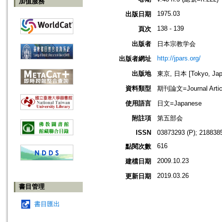
加值服務
1975.03
出版日期
138 - 139
頁次
出版者
日本宗教学会
http://jpars.org/
出版者網址
出版地
東京, 日本 [Tokyo, Jap
資料類型
期刊論文=Journal Artic
使用語言
日文=Japanese
附註項
第五部会
ISSN
03873293 (P); 2188385
616
點閱次數
2009.10.23
建檔日期
2019.03.26
更新日期
書目管理
書目匯出