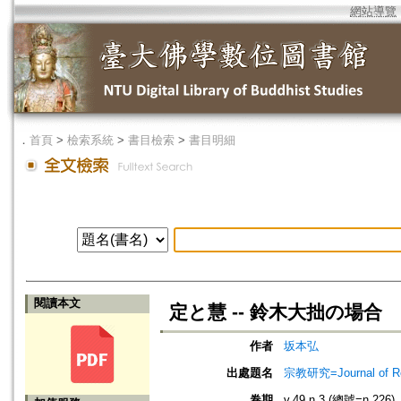
網站導覽
．
首頁
>
檢索系統
>
書目檢索
>
書目明細
閱讀本文
定と慧 -- 鈴木大拙の場合
作者
坂本弘
出處題名
宗教研究=Journal of
卷期
v.49 n.3 (總號=n.226)