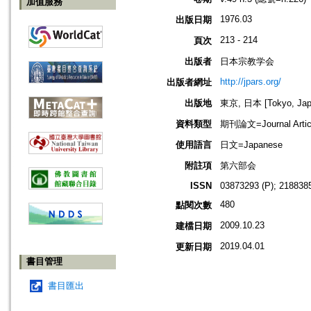
加值服務
1976.03
出版日期
213 - 214
頁次
出版者
日本宗教学会
http://jpars.org/
出版者網址
出版地
東京, 日本 [Tokyo, Jap
資料類型
期刊論文=Journal Artic
使用語言
日文=Japanese
附註項
第六部会
ISSN
03873293 (P); 2188385
480
點閱次數
2009.10.23
建檔日期
2019.04.01
更新日期
書目管理
書目匯出