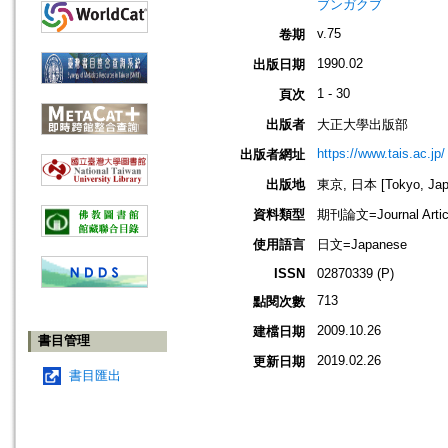
ブンガクブ
v.75
卷期
1990.02
出版日期
1 - 30
頁次
出版者
大正大學出版部
https://www.tais.ac.jp/
出版者網址
出版地
東京, 日本 [Tokyo, Jap
資料類型
期刊論文=Journal Artic
使用語言
日文=Japanese
ISSN
02870339 (P)
713
點閱次數
2009.10.26
建檔日期
書目管理
2019.02.26
更新日期
書目匯出