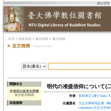
網站導覽
．
首頁
>
檢索系統
>
書目檢索
>
書目明細
閱讀本文
明代の准提信仰について(二)=On th
作者或出版者未授權
無法提供閱讀
作者
多田孝正 (著)=Tada, Kos
加值服務
出處題名
大正大學研究紀要. 佛教學部・文學
Literature=大