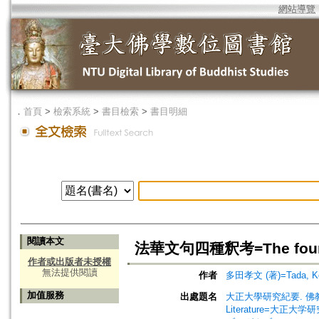
網站導覽
．
首頁
>
檢索系統
>
書目檢索
>
書目明細
閱讀本文
法華文句四種釈考=The four met
作者或出版者未授權
無法提供閱讀
作者
多田孝文 (著)=Tada, Kob
加值服務
出處題名
大正大學研究紀要. 佛教學部・文學
Literature=大