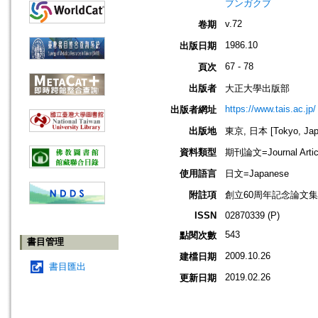
ブンガクブ
v.72
卷期
1986.10
出版日期
67 - 78
頁次
出版者
大正大學出版部
https://www.tais.ac.jp/
出版者網址
出版地
東京, 日本 [Tokyo, Jap
資料類型
期刊論文=Journal Artic
使用語言
日文=Japanese
附註項
創立60周年記念論文集
ISSN
02870339 (P)
543
點閱次數
書目管理
2009.10.26
建檔日期
書目匯出
2019.02.26
更新日期