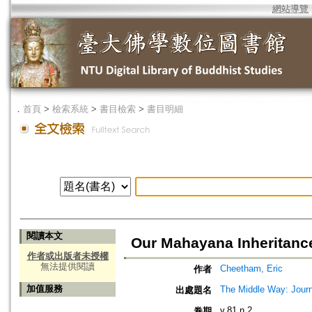
網站導覽
．
首頁
>
檢索系統
>
書目檢索
>
書目明細
閱讀本文
Our Mahayana Inheritance
作者或出版者未授權
無法提供閱讀
Cheetham, Eric
作者
加值服務
The Middle Way: Journ
出處題名
v.81 n.2
卷期