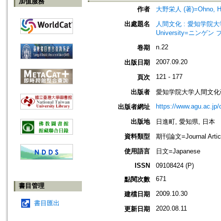
加值服務
作者
大野栄人 (著)=Ohno, Hid
出處題名
人間文化 : 愛知学院大学人間文化研
University=ニン
n.22
卷期
2007.09.20
出版日期
121 - 177
頁次
出版者
愛知学院大学人間文化
https://www.agu.ac.jp
出版者網址
出版地
日進町, 愛知県, 日本
資料類型
期刊論文=Journal Artic
使用語言
日文=Japanese
ISSN
09108424 (P)
671
點閱次數
書目管理
2009.10.30
建檔日期
書目匯出
2020.08.11
更新日期