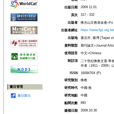
2009.11.01
出版日期
317 - 332
頁次
出版者
佛光山文教基金會=Fo Guang 
https://www.fgs.org.tw
出版者網址
出版地
臺北市, 臺灣 [Taipei shi
資料類型
期刊論文=Journal Artic
使用語言
中文=Chinese
附註項
二十世紀佛教文選‧學者篇之二=Topi
作者（1911－20
ISSN
1609476X (P)
研究類別
佛教
書目管理
研究時代
中國-無
研究地點
中國
書目匯出
891
點閱次數
2009.10.30
建檔日期