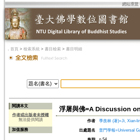
網站導覽
．
首頁
>
檢索系統
>
書目檢索
>
書目明細
閱讀本文
浮屠與佛=A Discussion on "
作者或出版者未授權
無法提供閱讀
作者
季羨林 (著)=Ji, Xian-lin
加值服務
出處題名
普門學報=Universal Gate
n.54
卷期