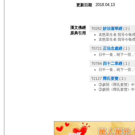
2018.04.13
更新日期
漢文佛經
妙法蓮華經
T0262
( 2 )
原典引用
哀愍眾生者 我等今敬
哀愍眾生者 我等今敬
正法念處經
T0721
( 1 )
日中一食，樹下一宿，
四十二章經
T0784
( 1 )
日中一食，樹下一宿，
釋氏要覽
T2127
( 2 )
③參閱《釋氏要覽》中
③參閱《釋氏要覽》中