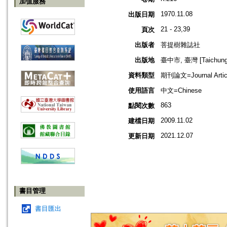
加值服務
1970.11.08
出版日期
21 - 23,39
頁次
出版者
菩提樹雜誌社
出版地
臺中市, 臺灣 [Taichung s
資料類型
期刊論文=Journal Artic
使用語言
中文=Chinese
863
點閱次數
2009.11.02
建檔日期
2021.12.07
更新日期
書目管理
書目匯出