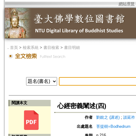
網站導覽
．
首頁
>
檢索系統
>
書目檢索
>
書目明細
閱讀本文
心經密義闡述(四)
作者
劉銳之 (講述)
;
談延祚 
出處題名
菩提樹=Bodhedrum
n.216
卷期