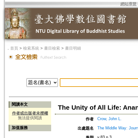
網站導覽
．
首頁
>
檢索系統
>
書目檢索
>
書目明細
閱讀本文
The Unity of All Life: An
作者或出版者未授權
無法提供閱讀
Crow, John L.
作者
加值服務
The Middle Way: Journ
出處題名
v.83 n.3
卷期