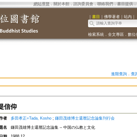
網站導覽
．
關於本館
．
諮詢委員會
．
聯絡我們
．
書目提供
．
｜
書目
｜
佛學著者
｜
站內
｜
檢索系統
．
全文專區
．
數位
進階查詢
．
查
提信仰
作者
多田孝正=Tada, Kosho
;
鎌田茂雄博士還暦記念論集刊行会
題名
鎌田茂雄博士還暦記念論集 -- 中国の仏教と文化
1988.12
日期