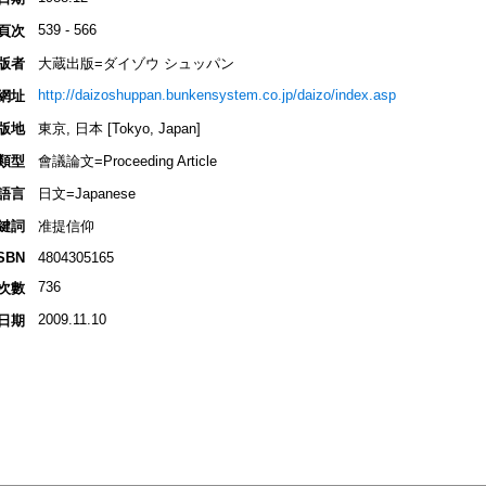
539 - 566
頁次
版者
大蔵出版=ダイゾウ シュッパン
http://daizoshuppan.bunkensystem.co.jp/daizo/index.asp
網址
版地
東京, 日本 [Tokyo, Japan]
類型
會議論文=Proceeding Article
語言
日文=Japanese
鍵詞
准提信仰
SBN
4804305165
736
次數
2009.11.10
日期