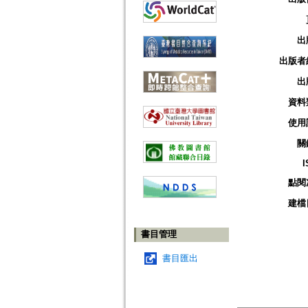
出
出版者
出
資料
使用
關
I
點閱
建檔
書目管理
書目匯出