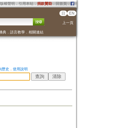
版權聲明
．
引用本站
．
捐款贊助
．
回首頁
．
日
EN
上一頁
佛典
．
語言教學
．
相關連結
詢歷史
．
使用說明