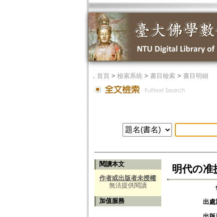
．
首頁
>
檢索系統
>
書目檢索
>
書目明細
閱讀本文
明代の准
作者或出版者未授權
無法提供閱讀
加值服務
出處
出版