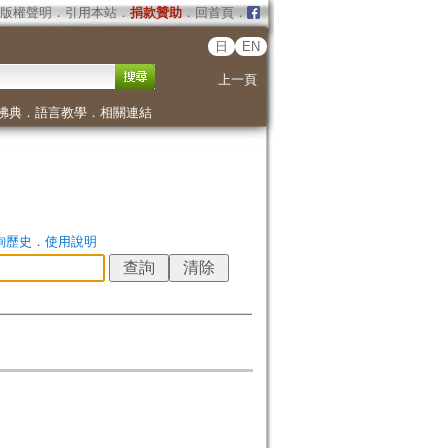
版權聲明
．
引用本站
．
捐款贊助
．
回首頁
．
日
EN
上一頁
佛典
．
語言教學
．
相關連結
詢歷史
．
使用說明