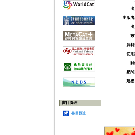
出
出版者
出
叢
資料
使用
關
點閱
建檔
書目管理
書目匯出