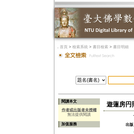
．
首頁
>
檢索系統
>
書目檢索
>
書目明細
閱讀本文
遊蓮房円照
作者或出版者未授權
無法提供閱讀
加值服務
出版