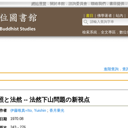
網站導覽
．
關於本館
．
諮詢委員會
．
聯絡我們
．
書目提供
．
｜
書目
｜
佛學著者
｜
站內
｜
檢索系統
．
全文專區
．
數位
進階查詢
．
查
と法然 -- 法然下山問題の新視点
作者
伊藤唯真=Ito, Yuishin
;
香月乗光
1970.08
日期
243 - 276
頁次