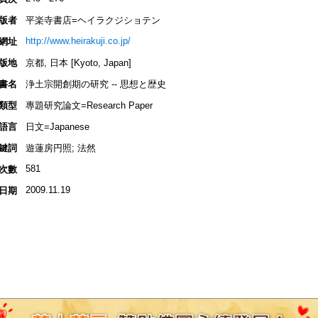
版者
平楽寺書店=ヘイラクジショテン
http://www.heirakuji.co.jp/
網址
版地
京都, 日本 [Kyoto, Japan]
書名
浄土宗開創期の研究 -- 思想と歴史
類型
專題研究論文=Research Paper
語言
日文=Japanese
鍵詞
遊蓮房円照; 法然
581
次數
2009.11.19
日期