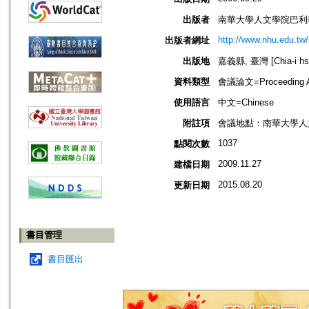
出版者
南華大學人文學院巴利
http://www.nhu.edu.tw
出版者網址
出版地
嘉義縣, 臺灣 [Chia-i hsi
資料類型
會議論文=Proceeding Ar
使用語言
中文=Chinese
附註項
會議地點：南華大學人
1037
點閱次數
2009.11.27
建檔日期
2015.08.20
更新日期
書目管理
書目匯出