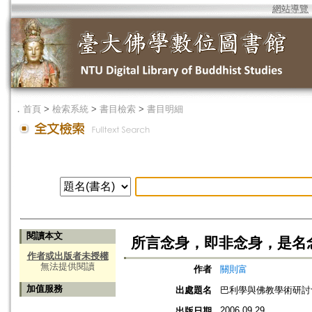
網站導覽
．
首頁
>
檢索系統
>
書目檢索
>
書目明細
閱讀本文
所言念身，即非念身，是名
作者或出版者未授權
無法提供閱讀
作者
關則富
加值服務
出處題名
巴利學與佛教學術研討
2006.09.29
出版日期