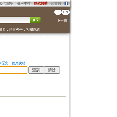
版權聲明
．
引用本站
．
捐款贊助
．
回首頁
．
日
EN
上一頁
佛典
．
語言教學
．
相關連結
詢歷史
．
使用說明