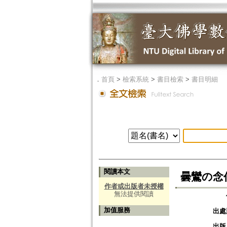
．
首頁
>
檢索系統
>
書目檢索
>
書目明細
閱讀本文
曇鸞の念
作者或出版者未授權
無法提供閱讀
加值服務
出處
出版