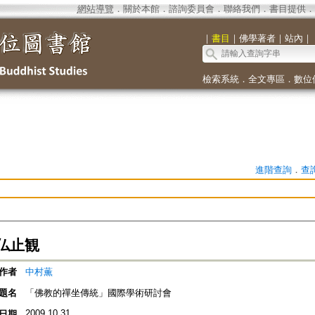
網站導覽
．
關於本館
．
諮詢委員會
．
聯絡我們
．
書目提供
．
｜
書目
｜
佛學著者
｜
站內
｜
檢索系統
．
全文專區
．
數位
進階查詢
．
查
仏止観
作者
中村薫
題名
「佛教的禪坐傳統」國際學術研討會
2009.10.31
日期