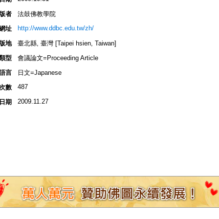
版者
法鼓佛教學院
http://www.ddbc.edu.tw/zh/
網址
版地
臺北縣, 臺灣 [Taipei hsien, Taiwan]
類型
會議論文=Proceeding Article
語言
日文=Japanese
487
次數
2009.11.27
日期