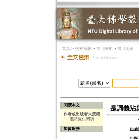
．
首頁
>
檢索系統
>
書目檢索
>
書目明細
閱讀本文
是詞義沾
作者或出版者未授權
無法提供閱讀
加值服務
出處
出版