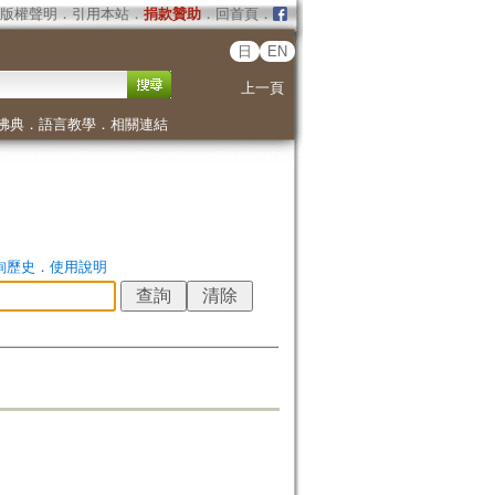
版權聲明
．
引用本站
．
捐款贊助
．
回首頁
．
日
EN
上一頁
佛典
．
語言教學
．
相關連結
詢歷史
．
使用說明