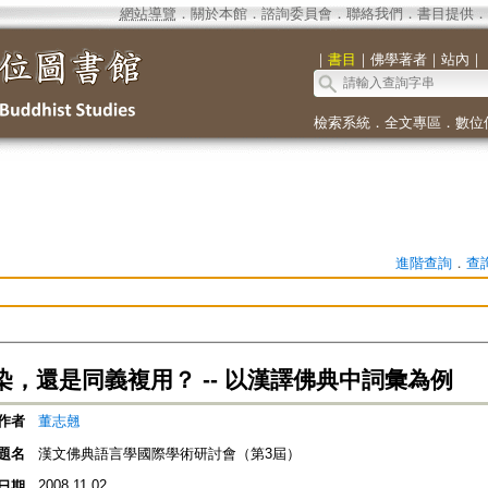
網站導覽
．
關於本館
．
諮詢委員會
．
聯絡我們
．
書目提供
．
｜
書目
｜
佛學著者
｜
站內
｜
檢索系統
．
全文專區
．
數位
進階查詢
．
查
染，還是同義複用？ -- 以漢譯佛典中詞彙為例
作者
董志翹
題名
漢文佛典語言學國際學術研討會（第3屆）
2008.11.02
日期