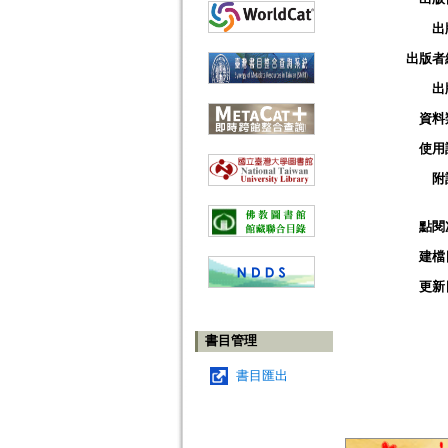
出
出版者
出
資料
使用
附
點閱
建檔
更新
書目管理
書目匯出