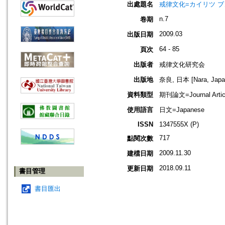
出處題名
戒律文化=カイリツ ブンカ=
n.7
卷期
2009.03
出版日期
64 - 85
頁次
出版者
戒律文化研究会
出版地
奈良, 日本 [Nara, Japa
資料類型
期刊論文=Journal Artic
使用語言
日文=Japanese
ISSN
1347555X (P)
717
點閱次數
2009.11.30
建檔日期
2018.09.11
更新日期
書目管理
書目匯出