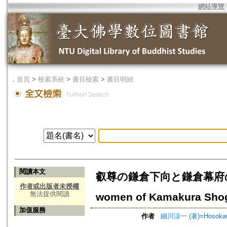
網站導覽
．
首頁
>
檢索系統
>
書目檢索
>
書目明細
閱讀本文
叡尊の鎌倉下向と鎌倉幕府の女性=Eis
作者或出版者未授權
無法提供閱讀
women of Kamakura Sho
加值服務
作者
細川涼一 (著)=Hosokawa,