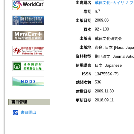
出處題名
戒律文化=カイリツ ブンカ=
n.7
卷期
2009.03
出版日期
92 - 100
頁次
出版者
戒律文化研究会
出版地
奈良, 日本 [Nara, Japa
資料類型
期刊論文=Journal Artic
使用語言
日文=Japanese
ISSN
1347555X (P)
536
點閱次數
2009.11.30
建檔日期
2018.09.11
更新日期
書目管理
書目匯出