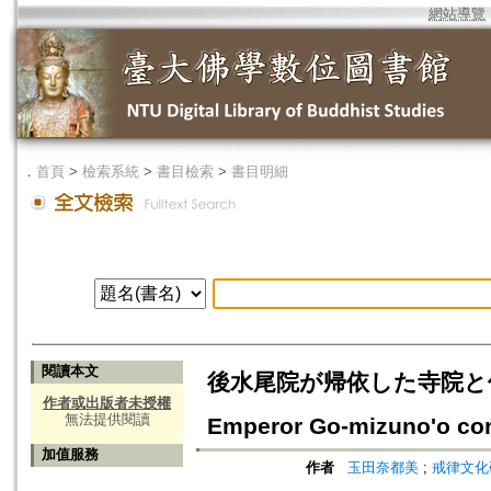
網站導覽
．
首頁
>
檢索系統
>
書目檢索
>
書目明細
閱讀本文
後水尾院が帰依した寺院と僧侶=Budd
作者或出版者未授權
無法提供閱讀
Emperor Go-mizuno'o co
加值服務
作者
玉田奈都美
;
戒律文化