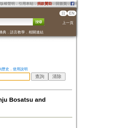
版權聲明
．
引用本站
．
捐款贊助
．
回首頁
．
日
EN
上一頁
佛典
．
語言教學
．
相關連結
詢歷史
．
使用說明
osatsu and