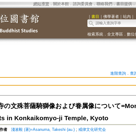
網站導覽
．
關於本館
．
諮詢委員會
．
聯絡我們
．
書目提供
．
｜
書目
｜
佛學著者
｜
站內
｜
檢索系統
．
全文專區
．
數位
進階查詢
．
查
の文殊菩薩騎獅像および眷属像について=Monju B
ts in Konkaikomyo-ji Temple, Kyoto
作者
淺湫毅 (著)=Asanuma, Takeshi (au.)
;
戒律文化研究会