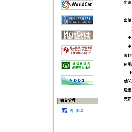
出處
出版
出
出
資料
使用
點閱
建檔
更新
書目管理
書目匯出