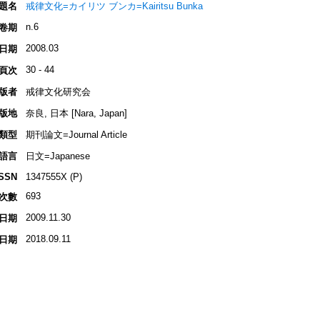
題名
戒律文化=カイリツ ブンカ=Kairitsu Bunka
n.6
卷期
2008.03
日期
30 - 44
頁次
版者
戒律文化研究会
版地
奈良, 日本 [Nara, Japan]
類型
期刊論文=Journal Article
語言
日文=Japanese
ISSN
1347555X (P)
693
次數
2009.11.30
日期
2018.09.11
日期