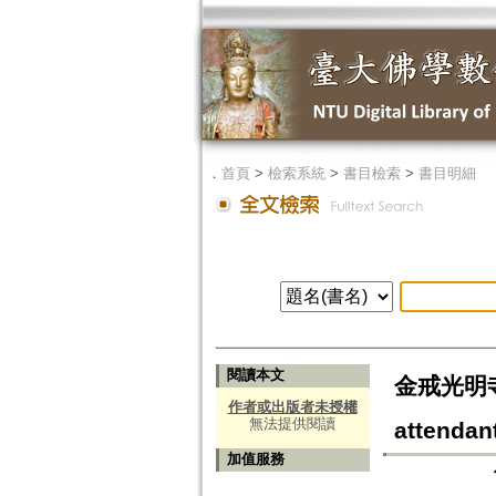
．
首頁
>
檢索系統
>
書目檢索
>
書目明細
閱讀本文
金戒光明寺
作者或出版者未授權
無法提供閱讀
attendan
加值服務