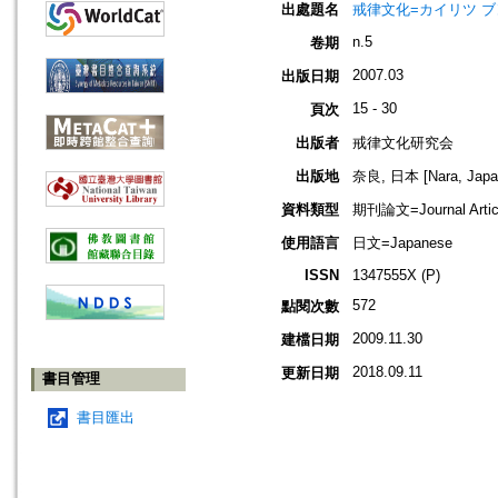
出處題名
戒律文化=カイリツ ブンカ=
n.5
卷期
2007.03
出版日期
15 - 30
頁次
出版者
戒律文化研究会
出版地
奈良, 日本 [Nara, Japa
資料類型
期刊論文=Journal Artic
使用語言
日文=Japanese
ISSN
1347555X (P)
572
點閱次數
2009.11.30
建檔日期
2018.09.11
更新日期
書目管理
書目匯出