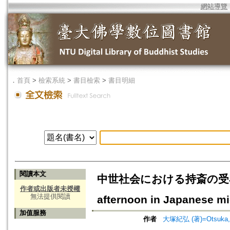
網站導覽
．
首頁
>
檢索系統
>
書目檢索
>
書目明細
閱讀本文
中世社会における持斎の受容=Recept
作者或出版者未授權
無法提供閱讀
afternoon in Japanese mi
加值服務
作者
大塚紀弘 (著)=Otsuka, No