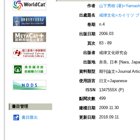
作者
山下秀樹 (著)=Yamashita,
出處題名
戒律文化=カイリツ ブンカ=
n.4
卷期
2006.03
出版日期
83 - 89
頁次
出版者
戒律文化研究会
出版地
奈良, 日本 [Nara, Japa
資料類型
期刊論文=Journal Artic
使用語言
日文=Japanese
ISSN
1347555X (P)
499
點閱次數
書目管理
2009.11.30
建檔日期
2018.09.11
書目匯出
更新日期