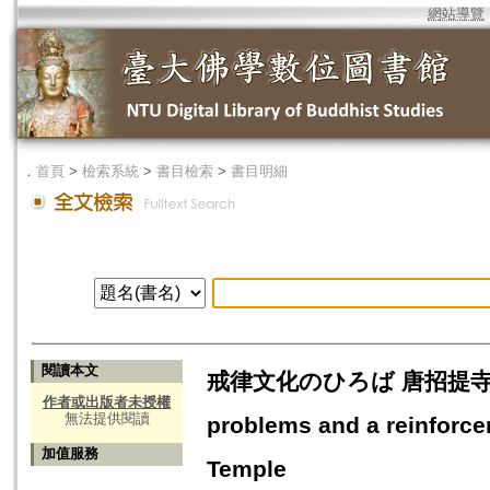
網站導覽
．
首頁
>
檢索系統
>
書目檢索
>
書目明細
閱讀本文
戒律文化のひろば 唐招提寺
作者或出版者未授權
無法提供閱讀
problems and a reinforce
加值服務
Temple