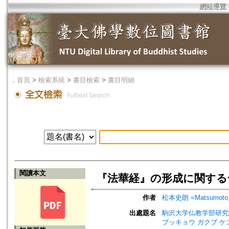
網站導覽
．
首頁
>
檢索系統
>
書目檢索
>
書目明細
閱讀本文
『法華経』の形成に関する一視点=My 
作者
松本史朗 =Matsumoto, 
出處題名
駒沢大学仏教学部研究紀要=Jou
ブッキョウ ガクブ ケ