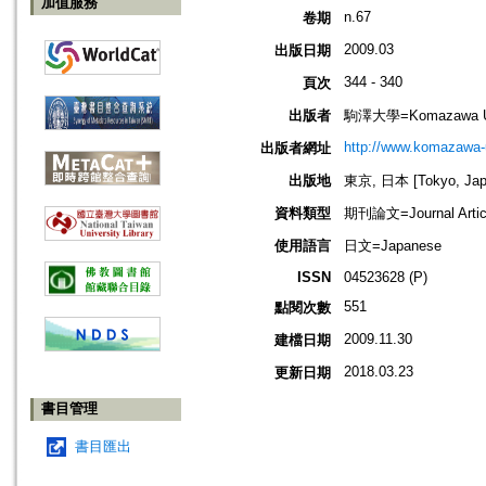
加值服務
n.67
卷期
2009.03
出版日期
344 - 340
頁次
出版者
駒澤大學=Komazawa Un
http://www.komazawa-u
出版者網址
出版地
東京, 日本 [Tokyo, Jap
資料類型
期刊論文=Journal Artic
使用語言
日文=Japanese
ISSN
04523628 (P)
551
點閱次數
2009.11.30
建檔日期
2018.03.23
更新日期
書目管理
書目匯出