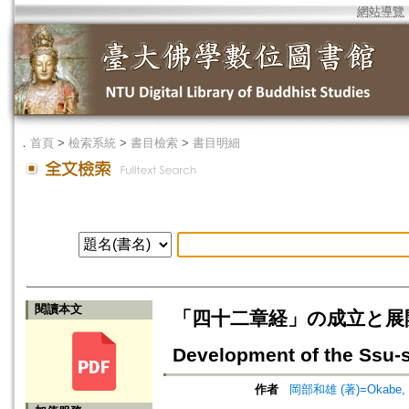
網站導覽
．
首頁
>
檢索系統
>
書目檢索
>
書目明細
閱讀本文
「四十二章経」の成立と展開 --
Development of the Ssu-
作者
岡部和雄 (著)=Okabe, K