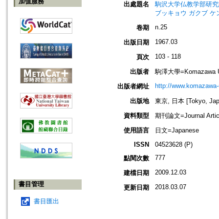
加值服務
出處題名
駒沢大学仏教学部研究紀要=Jou
ブッキョウ ガクブ ケ
n.25
卷期
1967.03
出版日期
103 - 118
頁次
出版者
駒澤大學=Komazawa Un
http://www.komazawa-u
出版者網址
出版地
東京, 日本 [Tokyo, Jap
資料類型
期刊論文=Journal Artic
使用語言
日文=Japanese
ISSN
04523628 (P)
777
點閱次數
2009.12.03
建檔日期
書目管理
2018.03.07
更新日期
書目匯出