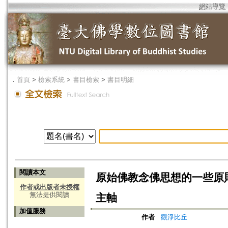
網站導覽
．
首頁
>
檢索系統
>
書目檢索
>
書目明細
閱讀本文
原始佛教念佛思想的一些原則 --
作者或出版者未授權
無法提供閱讀
主軸
加值服務
作者
觀淨比丘