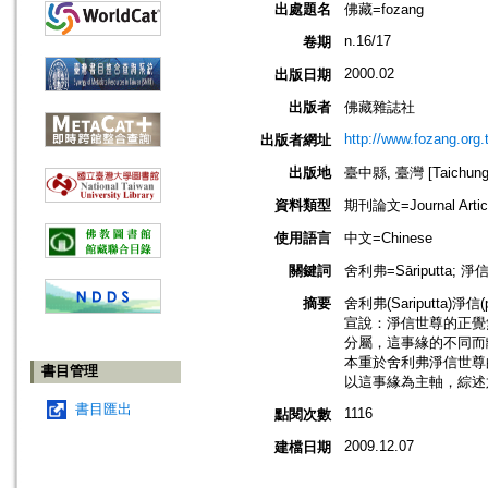
出處題名
佛藏=fozang
n.16/17
卷期
2000.02
出版日期
出版者
佛藏雜誌社
http://www.fozang.org
出版者網址
出版地
臺中縣, 臺灣 [Taichung h
資料類型
期刊論文=Journal Artic
使用語言
中文=Chinese
關鍵詞
舍利弗=Sāriputta; 淨信
摘要
舍利弗(Sariputt
宣說：淨信世尊的正覺
分屬，這事緣的不同而
本重於舍利弗淨信世尊
書目管理
以這事緣為主軸，綜述
書目匯出
1116
點閱次數
2009.12.07
建檔日期