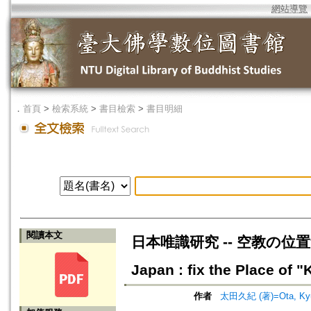
網站導覽
．
首頁
>
檢索系統
>
書目檢索
>
書目明細
閱讀本文
日本唯識研究 -- 空教の位置づけ=A 
Japan : fix the Place of 
作者
太田久紀 (著)=Ota, Kyuk