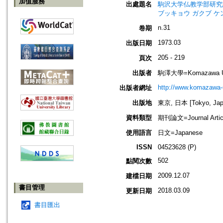
加值服務
出處題名
駒沢大学仏教学部研究紀要=Jou
ブッキョウ ガクブ ケ
n.31
卷期
1973.03
出版日期
205 - 219
頁次
出版者
駒澤大學=Komazawa Un
http://www.komazawa-u
出版者網址
出版地
東京, 日本 [Tokyo, Jap
資料類型
期刊論文=Journal Artic
使用語言
日文=Japanese
ISSN
04523628 (P)
502
點閱次數
2009.12.07
建檔日期
書目管理
2018.03.09
更新日期
書目匯出