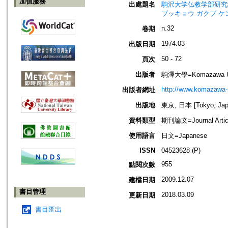
加值服務
出處題名
駒沢大学仏教学部研究紀要=Jou
ブッキョウ ガクブ ケ
n.32
卷期
1974.03
出版日期
50 - 72
頁次
出版者
駒澤大學=Komazawa Un
http://www.komazawa-u
出版者網址
出版地
東京, 日本 [Tokyo, Jap
資料類型
期刊論文=Journal Artic
使用語言
日文=Japanese
ISSN
04523628 (P)
955
點閱次數
2009.12.07
建檔日期
書目管理
2018.03.09
更新日期
書目匯出