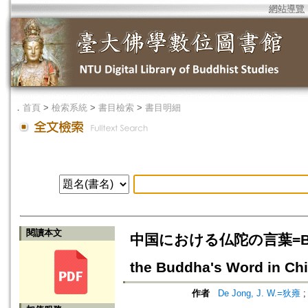
網站導覽
．
首頁
>
檢索系統
>
書目檢索
>
書目明細
閱讀本文
中国における仏陀の言葉=Buddha's
the Buddha's Word in Chi
作者
De Jong, J. W.=狄雍