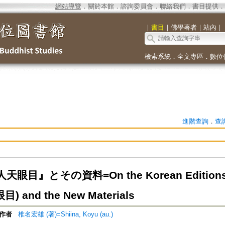
網站導覽
．
關於本館
．
諮詢委員會
．
聯絡我們
．
書目提供
．
｜
書目
｜
佛學著者
｜
站內
｜
檢索系統
．
全文專區
．
數位
進階查詢
．
查
目』とその資料=On the Korean Editions of t
) and the New Materials
作者
椎名宏雄 (著)=Shiina, Koyu (au.)