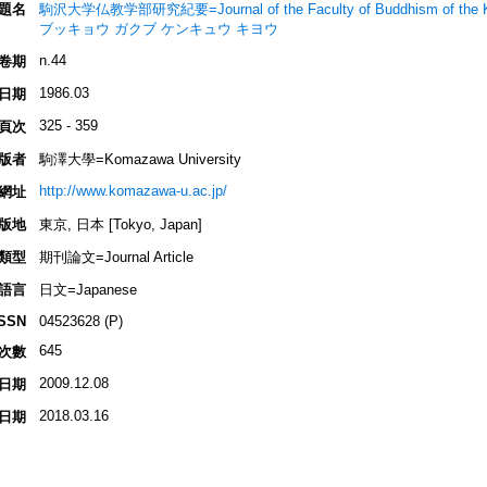
題名
駒沢大学仏教学部研究紀要=Journal of the Faculty of Buddhism of th
ブッキョウ ガクブ ケンキュウ キヨウ
n.44
卷期
1986.03
日期
325 - 359
頁次
版者
駒澤大學=Komazawa University
http://www.komazawa-u.ac.jp/
網址
版地
東京, 日本 [Tokyo, Japan]
類型
期刊論文=Journal Article
語言
日文=Japanese
ISSN
04523628 (P)
645
次數
2009.12.08
日期
2018.03.16
日期