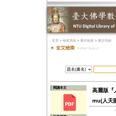
．
首頁
>
檢索系統
>
書目檢索
>
書目明細
閱讀本文
高麗版『人天眼
mu(人天眼目