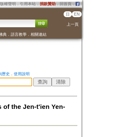
版權聲明
．
引用本站
．
捐款贊助
．
回首頁
．
日
EN
上一頁
佛典
．
語言教學
．
相關連結
詢歷史
．
使用說明
he Jen-t'ien Yen-