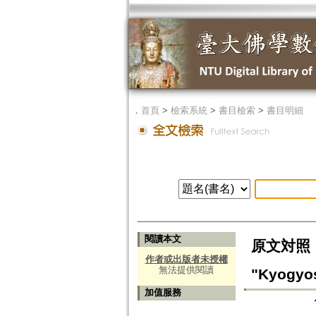
．
首頁
>
檢索系統
>
書目檢索
>
書目明細
閱讀本文
原文対照『教
作者或出版者未授權
無法提供閱讀
"Kyogyos
加值服務