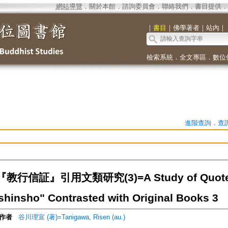
網站導覽
．
關於本館
．
諮詢委員會
．
聯絡我們
．
書目提供
．
｜
書目
｜
佛學著者
｜
站內
｜
檢索系統
．
全文專區
．
數位
進階查詢
．
查
行信証』引用文類研究(3)=A Study of Quoted Li
hinsho" Contrasted with Original Books 3
作者
谷川理宣 (著)=Tanigawa, Risen (au.)