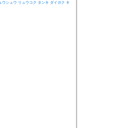
llege=キュウシュウ リュウコク タンキ ダイガク キ