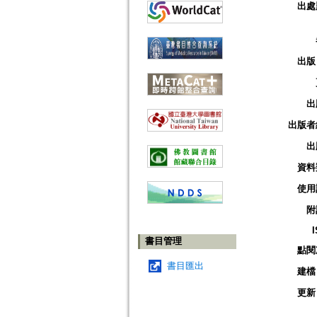
出處
出版
出
出版者
出
資料
使用
附
書目管理
點閱
書目匯出
建檔
更新