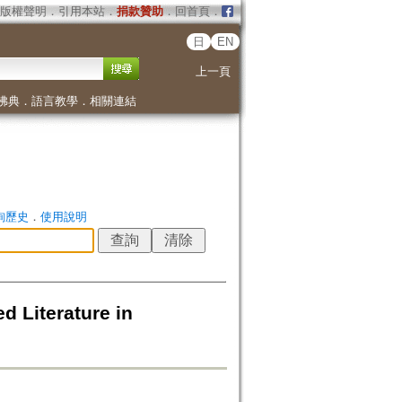
版權聲明
．
引用本站
．
捐款贊助
．
回首頁
．
日
EN
上一頁
佛典
．
語言教學
．
相關連結
詢歷史
．
使用說明
terature in