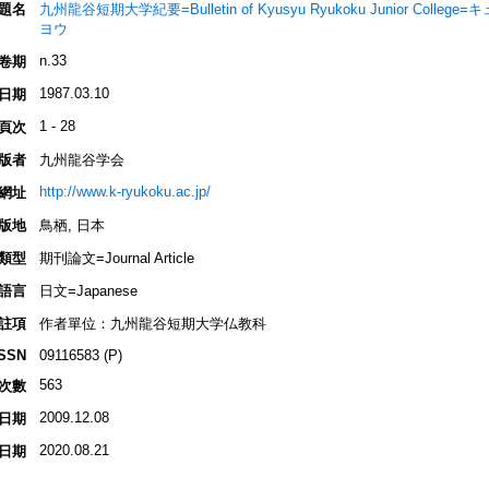
題名
九州龍谷短期大学紀要=Bulletin of Kyusyu Ryukoku Junior Co
ヨウ
n.33
卷期
1987.03.10
日期
1 - 28
頁次
版者
九州龍谷学会
http://www.k-ryukoku.ac.jp/
網址
版地
鳥栖, 日本
類型
期刊論文=Journal Article
語言
日文=Japanese
註項
作者單位：九州龍谷短期大学仏教科
ISSN
09116583 (P)
563
次數
2009.12.08
日期
2020.08.21
日期