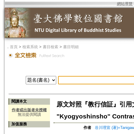
網站導覽
．
首頁
>
檢索系統
>
書目檢索
>
書目明細
閱讀本文
原文対照『教行信証』引用文類研究(7)
作者或出版者未授權
無法提供閱讀
"Kyogyoshinsho" Contras
加值服務
作者
谷川理宣 (著)=Tanigawa,