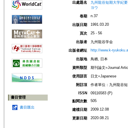
出處題名
九州龍谷短期大学紀要=Bull
ヨウ
n.37
卷期
1991.03.20
出版日期
25 - 56
頁次
出版者
九州龍谷学会
http://www.k-ryukoku.a
出版者網址
出版地
鳥栖, 日本
資料類型
期刊論文=Journal Artic
使用語言
日文=Japanese
附註項
作者單位：九州龍谷短
ISSN
09116583 (P)
書目管理
505
點閱次數
書目匯出
2009.12.08
建檔日期
2020.08.21
更新日期