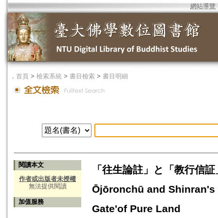
網站導覽
．
首頁
>
檢索系統
>
書目檢索
>
書目明細
閱讀本文
「往生論註」と「教行信証」 -
作者或出版者未授權
無法提供閱讀
Ōjōronchū and Shinran's 
加值服務
Gate'of Pure Land