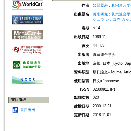
作者
普賢晃寿
;
真宗連合学
出處題名
眞宗研究 : 眞宗連合學會研究
シュウ レンゴウ ガッ
n.14
卷期
1969.11
出版日期
44 - 59
頁次
出版者
真宗連合学会
出版地
京都, 日本 [Kyoto, Jap
資料類型
期刊論文=Journal Artic
使用語言
日文=Japanese
ISSN
02880911 (P)
828
點閱次數
書目管理
2009.12.21
建檔日期
書目匯出
2018.11.01
更新日期