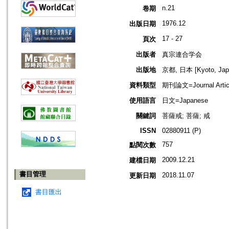
n.21
卷期
1976.12
出版日期
17 - 27
頁次
出版者
真宗連合学会
出版地
京都, 日本 [Kyoto, Jap
資料類型
期刊論文=Journal Artic
使用語言
日文=Japanese
關鍵詞
菩薩戒; 菩薩; 戒
ISSN
02880911 (P)
757
點閱次數
2009.12.21
建檔日期
書目管理
2018.11.07
更新日期
書目匯出