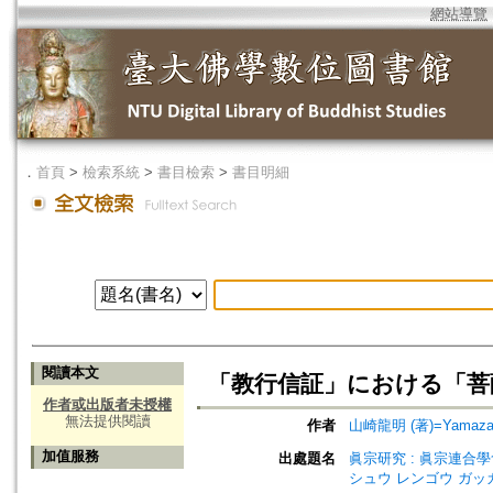
網站導覽
．
首頁
>
檢索系統
>
書目檢索
>
書目明細
閱讀本文
「教行信証」における「菩
作者或出版者未授權
無法提供閱讀
作者
山崎龍明 (著)=Yamazaki
加值服務
出處題名
眞宗研究 : 眞宗連合學會研究
シュウ レンゴウ ガッ