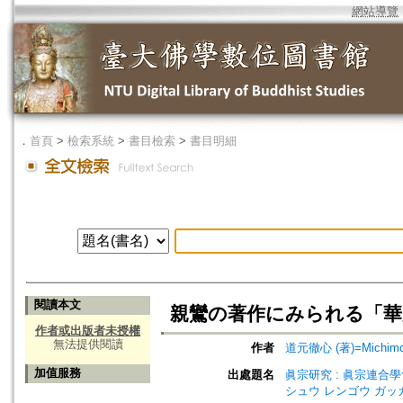
網站導覽
．
首頁
>
檢索系統
>
書目檢索
>
書目明細
閱讀本文
親鸞の著作にみられる「華
作者或出版者未授權
無法提供閱讀
作者
道元徹心 (著)=Michimoto
加值服務
出處題名
眞宗研究 : 眞宗連合學會研究
シュウ レンゴウ ガッ