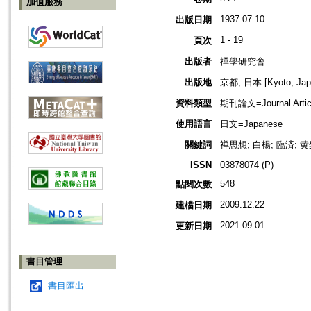
加值服務
1937.07.10
出版日期
1 - 19
頁次
出版者
禪學研究會
出版地
京都, 日本 [Kyoto, Jap
資料類型
期刊論文=Journal Artic
使用語言
日文=Japanese
關鍵詞
禅思想; 白楊; 臨済; 黄
ISSN
03878074 (P)
548
點閱次數
2009.12.22
建檔日期
2021.09.01
更新日期
書目管理
書目匯出