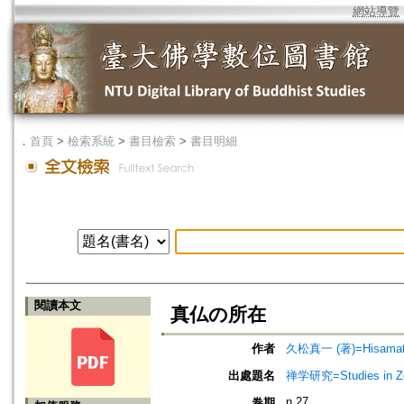
網站導覽
．
首頁
>
檢索系統
>
書目檢索
>
書目明細
閱讀本文
真仏の所在
作者
久松真一 (著)=Hisamatsu,
出處題名
禅学研究=Studies in 
n.27
卷期