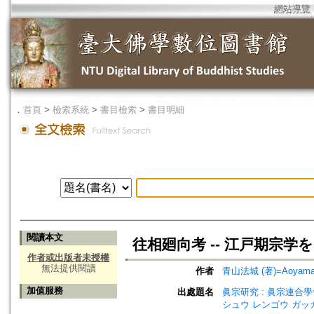
網站導覽
．
首頁
>
檢索系統
>
書目檢索
>
書目明細
閱讀本文
往相廻向考 -- 江戸期宗学
作者或出版者未授權
無法提供閱讀
作者
青山法城 (著)=Aoyama, 
加值服務
出處題名
眞宗研究 : 眞宗連合學會研究
シュウ レンゴウ ガッ