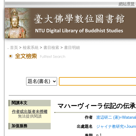
網站導覽
．
首頁
>
檢索系統
>
書目檢索
>
書目明細
閱讀本文
マハーヴィーラ伝記の伝
作者或出版者未授權
無法提供閱讀
作者
渡辺研二 (著)=Watanabe,
加值服務
出處題名
ジャイナ教研究=Journa
n.1
卷期