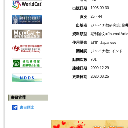
1995.09.30
出版日期
25 - 44
頁次
出版者
ジャイナ教研究会;藤
資料類型
期刊論文=Journal Artic
使用語言
日文=Japanese
關鍵詞
ジャイナ教; インド
701
點閱次數
2009.12.29
建檔日期
2020.08.25
更新日期
書目管理
書目匯出