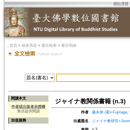
網站導覽
．
首頁
>
檢索系統
>
書目檢索
>
書目明細
閱讀本文
ジャイナ教関係書籍 (n.3)
作者或出版者未授權
無法提供閱讀
作者
藤永伸 (著)=Fujinaga, S
加值服務
出處題名
ジャイナ教研究=Journa
n.3
卷期