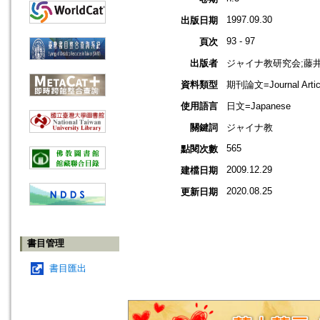
1997.09.30
出版日期
93 - 97
頁次
出版者
ジャイナ教研究会;藤
資料類型
期刊論文=Journal Artic
使用語言
日文=Japanese
關鍵詞
ジャイナ教
565
點閱次數
2009.12.29
建檔日期
2020.08.25
更新日期
書目管理
書目匯出