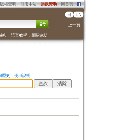
版權聲明
．
引用本站
．
捐款贊助
．
回首頁
．
日
EN
上一頁
佛典
．
語言教學
．
相關連結
詢歷史
．
使用說明