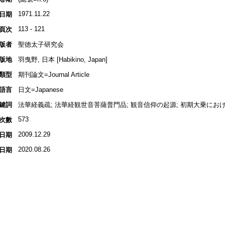
1971.11.22
日期
113 - 121
頁次
版者
聖徳太子研究会
版地
羽曳野, 日本 [Habikino, Japan]
類型
期刊論文=Journal Article
語言
日文=Japanese
鍵詞
法華経義疏; 法華経観世音菩薩普門品; 観音信仰の起源; 初期大乗にお
573
次數
2009.12.29
日期
2020.08.26
日期