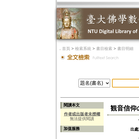
．
首頁
>
檢索系統
>
書目檢索
>
書目明細
閱讀本文
観音信仰
作者或出版者未授權
無法提供閱讀
加值服務
出處