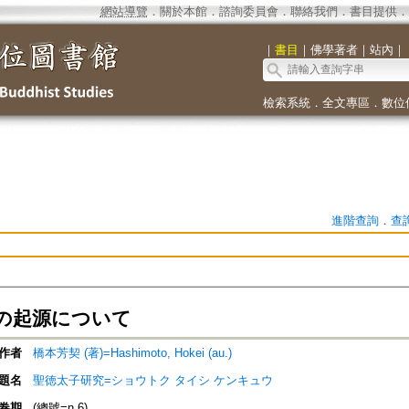
網站導覽
．
關於本館
．
諮詢委員會
．
聯絡我們
．
書目提供
．
｜
書目
｜
佛學著者
｜
站內
｜
檢索系統
．
全文專區
．
數位
進階查詢
．
查
の起源について
作者
橋本芳契 (著)=Hashimoto, Hokei (au.)
題名
聖徳太子研究=ショウトク タイシ ケンキュウ
卷期
(總號=n.6)