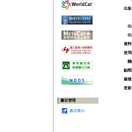
出版
出
出
資料
使用
關
點閱
建檔
更新
書目管理
書目匯出