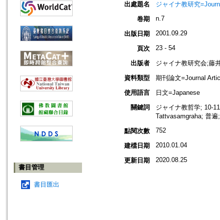
出處題名
ジャイナ教研究=Journa
n.7
卷期
2001.09.29
出版日期
23 - 54
頁次
出版者
ジャイナ教研究会;藤
資料類型
期刊論文=Journal Artic
使用語言
日文=Japanese
關鍵詞
ジャイナ教哲学; 10-11
Tattvasamgraha
752
點閱次數
2010.01.04
建檔日期
2020.08.25
更新日期
書目管理
書目匯出