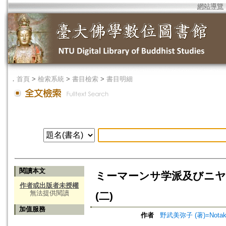
網站導覽
．
首頁
>
檢索系統
>
書目檢索
>
書目明細
閱讀本文
ミーマーンサ学派及びニヤ
作者或出版者未授權
無法提供閱讀
(二)
加值服務
作者
野武美弥子 (著)=Notake,