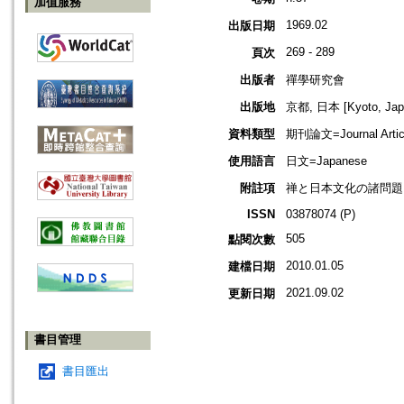
加值服務
1969.02
出版日期
269 - 289
頁次
出版者
禪學研究會
出版地
京都, 日本 [Kyoto, Jap
資料類型
期刊論文=Journal Artic
使用語言
日文=Japanese
附註項
禅と日本文化の諸問題
ISSN
03878074 (P)
505
點閱次數
2010.01.05
建檔日期
2021.09.02
更新日期
書目管理
書目匯出