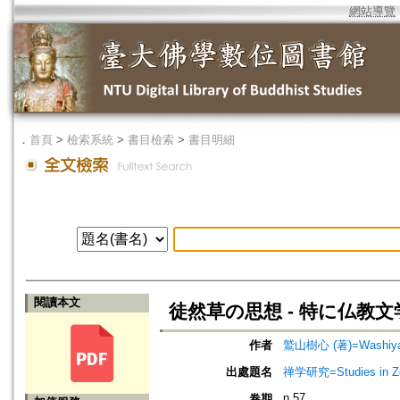
網站導覽
．
首頁
>
檢索系統
>
書目檢索
>
書目明細
閱讀本文
徒然草の思想 - 特に仏教
作者
鷲山樹心 (著)=Washiyama
出處題名
禅学研究=Studies in 
n.57
卷期