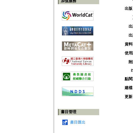
加值服務
出版
出
出
資料
使用
附
點閱
建檔
更新
書目管理
書目匯出