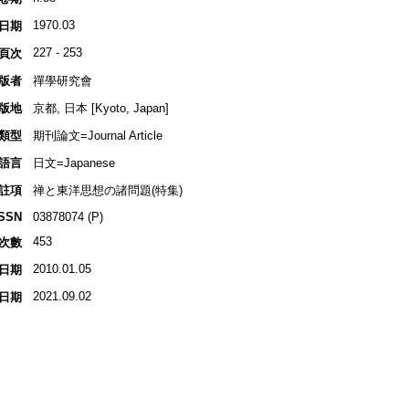
1970.03
日期
227 - 253
頁次
版者
禪學研究會
版地
京都, 日本 [Kyoto, Japan]
類型
期刊論文=Journal Article
語言
日文=Japanese
註項
禅と東洋思想の諸問題(特集)
ISSN
03878074 (P)
453
次數
2010.01.05
日期
2021.09.02
日期