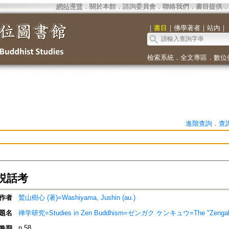
網站導覽
．
關於本館
．
諮詢委員會
．
聯絡我們
．
書目提供
．
｜
書目
｜
佛學著者
｜
站內
｜
檢索系統
．
全文專區
．
數位
進階查詢
．
查
説話考
作者
鷲山樹心 (著)=Washiyama, Jushin (au.)
題名
禅学研究=Studies in Zen Buddhism=ゼンガク ケンキュウ=The "Zengaku
n.58
卷期