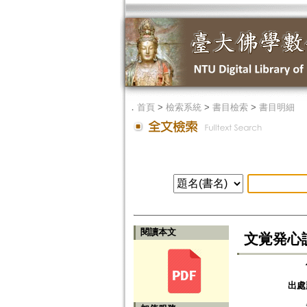
．
首頁
>
檢索系統
>
書目檢索
>
書目明細
閱讀本文
文覚発心
出處