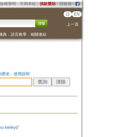
版權聲明
．
引用本站
．
捐款贊助
．
回首頁
．
日
EN
上一頁
佛典
．
語言教學
．
相關連結
詢歷史
．
使用說明
 kenkyū"