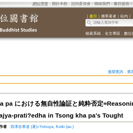
網站導覽
．
關於本館
．
諮詢委員會
．
聯絡我們
．
書目提供
．
｜
書目
｜
佛學著者
｜
站內
｜
檢索系統
．
全文專區
．
數位
進階查詢
．
查
ha pa における無自性論証と純粋否定=Reasoning of
ajya-prati?edha in Tsong kha pa's Tought
作者
四津谷孝道 (著)=Yotsuya, Kodo (au.)