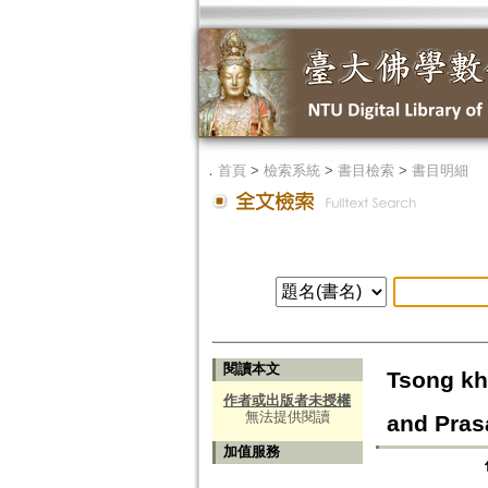
．
首頁
>
檢索系統
>
書目檢索
>
書目明細
閱讀本文
Tsong k
作者或出版者未授權
無法提供閱讀
and Pras
加值服務