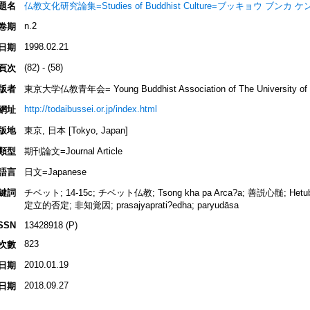
題名
仏教文化研究論集=Studies of Buddhist Culture=ブッキョウ ブン
n.2
卷期
1998.02.21
日期
(82) - (58)
頁次
版者
東京大学仏教青年会= Young Buddhist Association of The University of 
http://todaibussei.or.jp/index.html
網址
版地
東京, 日本 [Tokyo, Japan]
類型
期刊論文=Journal Article
語言
日文=Japanese
鍵詞
チベット; 14-15c; チベット仏教; Tsong kha pa Arca?a; 善説心髄; He
定立的否定; 非知覚因; prasajyaprati?edha; paryudāsa
SSN
13428918 (P)
823
次數
2010.01.19
日期
2018.09.27
日期