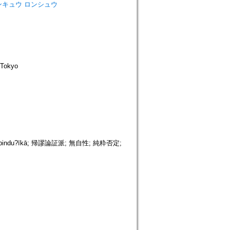
カ ケンキュウ ロンシュウ
Tokyo
tubindu?īkā; 帰謬論証派; 無自性; 純粋否定;