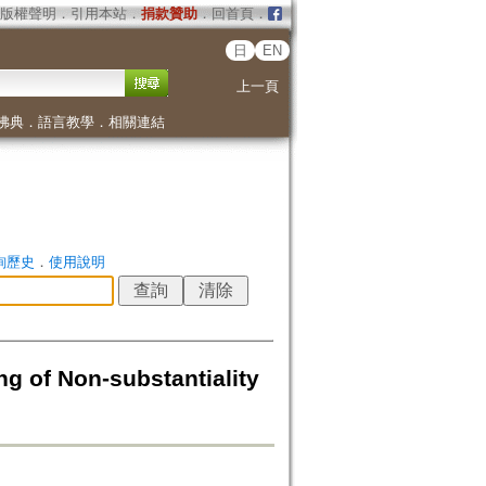
版權聲明
．
引用本站
．
捐款贊助
．
回首頁
．
日
EN
上一頁
佛典
．
語言教學
．
相關連結
詢歷史
．
使用說明
 Non-substantiality