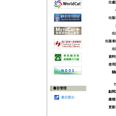
出處
出版
出
出版者
出
資料
使用
關
I
書目管理
點閱
書目匯出
建檔
更新