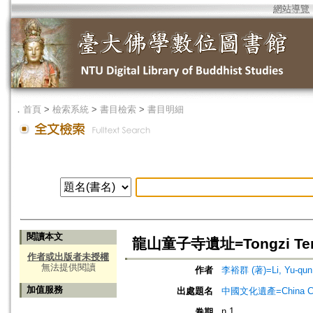
網站導覽
．
首頁
>
檢索系統
>
書目檢索
>
書目明細
閱讀本文
龍山童子寺遺址=Tongzi Templ
作者或出版者未授權
無法提供閱讀
作者
李裕群 (著)=Li, Yu-qun 
加值服務
出處題名
中國文化遺產=China Cult
n.1
卷期