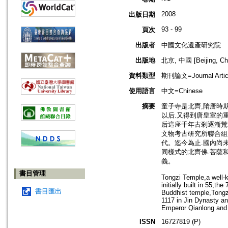
2008
出版日期
93 - 99
頁次
出版者
中國文化遺產研究院
出版地
北京, 中國 [Beijing, Ch
資料類型
期刊論文=Journal Artic
使用語言
中文=Chinese
摘要
童子寺是北齊,隋唐時期
以后.又得到唐皇室的重視
后這座千年古剎逐漸荒
文物考古研究所聯合組
代。迄今為止.國內尚
同樣式的北齊佛.菩薩
義。
書目管理
Tongzi Temple,a well-
initially built in 55,t
書目匯出
Buddhist temple,Tongzi
1117 in Jin Dynasty an
Emperor Qianlong and 
ISSN
16727819 (P)