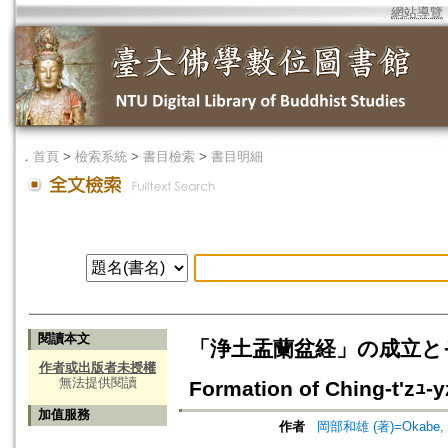
網站導覽
．
首頁
>
檢索系統
>
書目檢索
>
書目明細
閱讀本文
「浄土盂蘭盆経」の成立とその
作者或出版者未授權
無法提供閱讀
Formation of Ching-t'zｭ-y
加值服務
作者
岡部和雄 (著)=Okabe, K