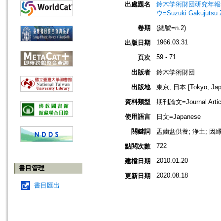
出處題名
鈴木学術財団研究年報=Annu
ウ=Suzuki Gakujutsu 
卷期
(總號=n.2)
1966.03.31
出版日期
59 - 71
頁次
出版者
鈴木学術財団
出版地
東京, 日本 [Tokyo, Jap
資料類型
期刊論文=Journal Artic
使用語言
日文=Japanese
關鍵詞
盂蘭盆供養; 浄土; 因
722
點閱次數
2010.01.20
建檔日期
書目管理
2020.08.18
更新日期
書目匯出